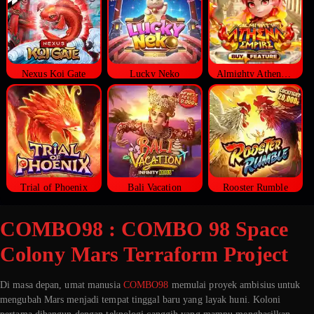
Nexus Koi Gate
Lucky Neko
Almighty Athena Empire
Trial of Phoenix
Bali Vacation
Rooster Rumble
COMBO98 : COMBO 98 Space
Colony Mars Terraform Project
Di masa depan, umat manusia
COMBO98
memulai proyek ambisius untuk
mengubah Mars menjadi tempat tinggal baru yang layak huni. Koloni