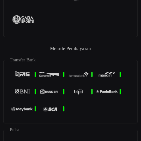
Metode Pembayaran
Transfer Bank
Pulsa