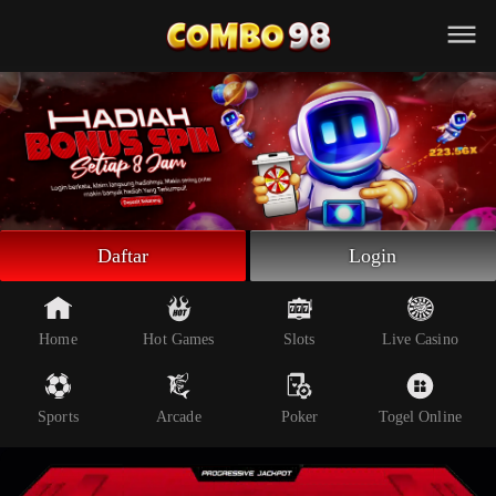
Beranda
Slot Online
Live Casino
Sportsbook
Arcade
Togel Online
Daftar
Login
Poker
Whatsapp
Home
Hot Games
Slots
Live Casino
Telegram
Sports
Arcade
Poker
Togel Online
Livechat